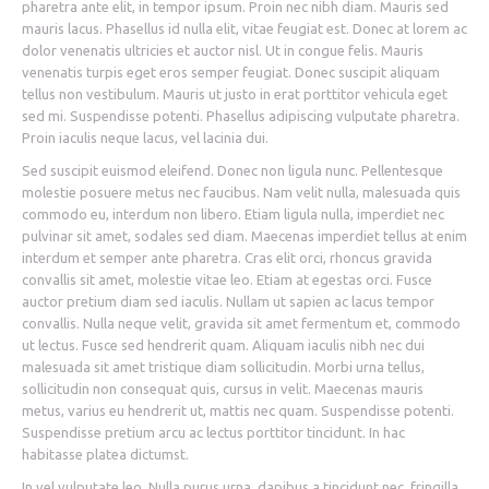
pharetra ante elit, in tempor ipsum. Proin nec nibh diam. Mauris sed
mauris lacus. Phasellus id nulla elit, vitae feugiat est. Donec at lorem ac
dolor venenatis ultricies et auctor nisl. Ut in congue felis. Mauris
venenatis turpis eget eros semper feugiat. Donec suscipit aliquam
tellus non vestibulum. Mauris ut justo in erat porttitor vehicula eget
sed mi. Suspendisse potenti. Phasellus adipiscing vulputate pharetra.
Proin iaculis neque lacus, vel lacinia dui.
Sed suscipit euismod eleifend. Donec non ligula nunc. Pellentesque
molestie posuere metus nec faucibus. Nam velit nulla, malesuada quis
commodo eu, interdum non libero. Etiam ligula nulla, imperdiet nec
pulvinar sit amet, sodales sed diam. Maecenas imperdiet tellus at enim
interdum et semper ante pharetra. Cras elit orci, rhoncus gravida
convallis sit amet, molestie vitae leo. Etiam at egestas orci. Fusce
auctor pretium diam sed iaculis. Nullam ut sapien ac lacus tempor
convallis. Nulla neque velit, gravida sit amet fermentum et, commodo
ut lectus. Fusce sed hendrerit quam. Aliquam iaculis nibh nec dui
malesuada sit amet tristique diam sollicitudin. Morbi urna tellus,
sollicitudin non consequat quis, cursus in velit. Maecenas mauris
metus, varius eu hendrerit ut, mattis nec quam. Suspendisse potenti.
Suspendisse pretium arcu ac lectus porttitor tincidunt. In hac
habitasse platea dictumst.
In vel vulputate leo. Nulla purus urna, dapibus a tincidunt nec, fringilla