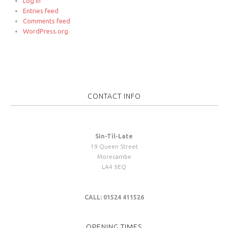
Log in
Entries feed
Comments feed
WordPress.org
CONTACT INFO
Sin-Til-Late
19 Queen Street
Morecambe
LA4 5EQ
CALL: 01524 411526
OPENING TIMES