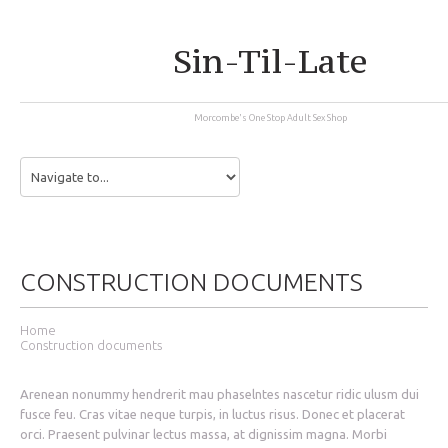
Sin-Til-Late
Morcombe's One Stop Adult Sex Shop
CONSTRUCTION DOCUMENTS
Home
Construction documents
Arenean nonummy hendrerit mau phaselntes nascetur ridic ulusm dui
fusce feu. Cras vitae neque turpis, in luctus risus. Donec et placerat
orci. Praesent pulvinar lectus massa, at dignissim magna. Morbi